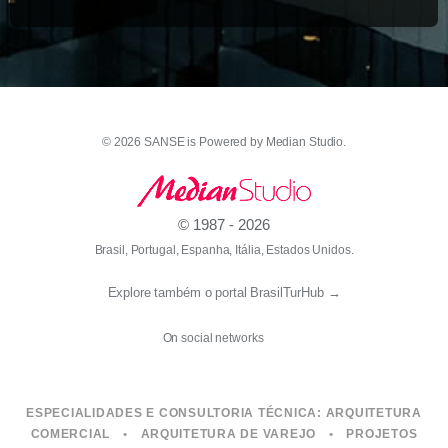
© 2026 SANSE is Powered by
Median Studio
.
© 1987 - 2026
Brasil, Portugal, Espanha, Itália, Estados Unidos.
Explore também o portal BrasilTurHub
→
On social networks
ESPECIALIDADES E CONSULTORIA TÉCNICA:
ARQUITETURA
COMERCIAL
•
ARQUITETURA DE VAREJO
•
PROJETOS