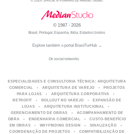
© 2026 SANSE is Powered by
Median Studio
.
© 1987 - 2026
Brasil, Portugal, Espanha, Itália, Estados Unidos.
Explore também o portal BrasilTurHub
→
On social networks
ESPECIALIDADES E CONSULTORIA TÉCNICA:
ARQUITETURA
COMERCIAL
•
ARQUITETURA DE VAREJO
•
PROJETOS
PARA LOJAS
•
ARQUITETURA CORPORATIVA
•
RETROFIT
•
ROLLOUT NO VAREJO
•
EXPANSÃO DE
LOJAS
•
ARQUITETURA INSTITUCIONAL
•
GERENCIAMENTO DE OBRAS
•
ACOMPANHAMENTO DE
OBRA
•
ENGENHARIA COMERCIAL
•
CUSTO-BENEFÍCIO
EM OBRAS
•
WAYFINDING DESIGN
•
SINALIZAÇÃO
•
COORDENAÇÃO DE PROJETOS
•
COMPATIBILIZAÇÃO DE